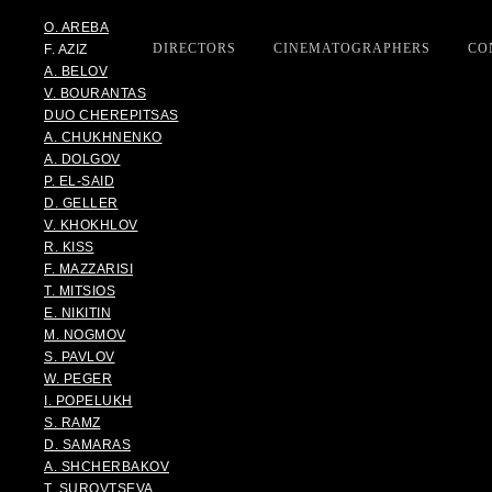
O. AREBA
DIRECTORS
CINEMATOGRAPHERS
CO
F. AZIZ
A. BELOV
V. BOURANTAS
DUO CHEREPITSAS
A. CHUKHNENKO
A. DOLGOV
P. EL-SAID
D. GELLER
V. KHOKHLOV
R. KISS
F. MAZZARISI
T. MITSIOS
E. NIKITIN
M. NOGMOV
S. PAVLOV
W. PEGER
I. POPELUKH
S. RAMZ
D. SAMARAS
A. SHCHERBAKOV
T. SUROVTSEVA