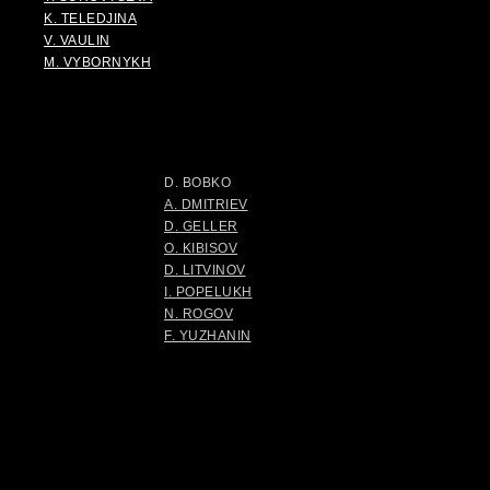
K. TELEDJINA
V. VAULIN
M. VYBORNYKH
D. BOBKO
A. DMITRIEV
D. GELLER
O. KIBISOV
D. LITVINOV
I. POPELUKH
N. ROGOV
F. YUZHANIN