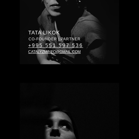
TATA LIKOK
CO-FOUNDER | PARTNER
+995 551 597 536
CATALYZMINFO@GMAIL.COM