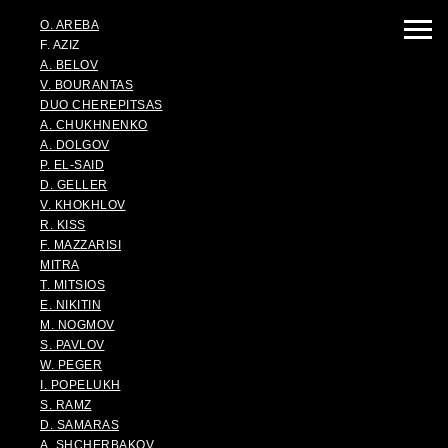
O. AREBA
F. AZIZ
A. BELOV
V. BOURANTAS
DUO CHEREPITSAS
A. CHUKHNENKO
A. DOLGOV
P. EL-SAID
D. GELLER
V. KHOKHLOV
R. KISS
F. MAZZARISI
MITRA
T. MITSIOS
E. NIKITIN
M. NOGMOV
S. PAVLOV
W. PEGER
I. POPELUKH
S. RAMZ
D. SAMARAS
A. SHCHERBAKOV