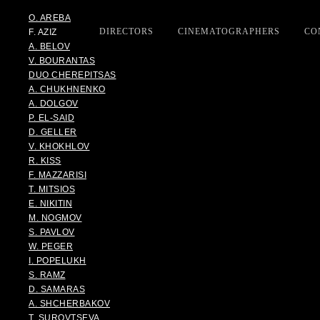
O. AREBA
DIRECTORS
CINEMATOGRAPHERS
CO
F. AZIZ
A. BELOV
V. BOURANTAS
DUO CHEREPITSAS
A. CHUKHNENKO
A. DOLGOV
P. EL-SAID
D. GELLER
V. KHOKHLOV
R. KISS
F. MAZZARISI
T. MITSIOS
E. NIKITIN
M. NOGMOV
S. PAVLOV
W. PEGER
I. POPELUKH
S. RAMZ
D. SAMARAS
A. SHCHERBAKOV
T. SUROVTSEVA