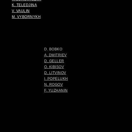
K. TELEDJINA
V. VAULIN
M. VYBORNYKH
D. BOBKO
A. DMITRIEV
D. GELLER
O. KIBISOV
D. LITVINOV
I. POPELUKH
N. ROGOV
F. YUZHANIN