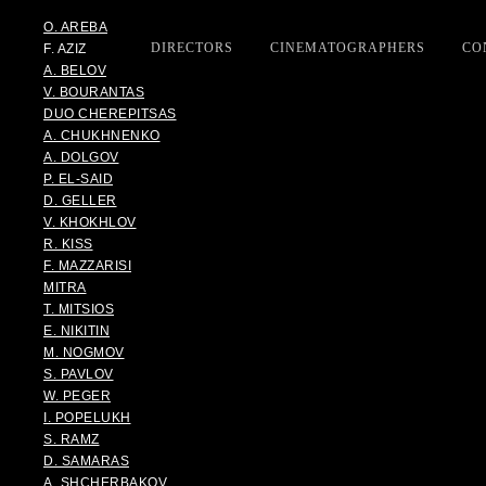
O. AREBA
DIRECTORS
CINEMATOGRAPHERS
CO
F. AZIZ
A. BELOV
V. BOURANTAS
DUO CHEREPITSAS
A. CHUKHNENKO
A. DOLGOV
P. EL-SAID
D. GELLER
V. KHOKHLOV
R. KISS
F. MAZZARISI
MITRA
T. MITSIOS
E. NIKITIN
M. NOGMOV
S. PAVLOV
W. PEGER
I. POPELUKH
S. RAMZ
D. SAMARAS
A. SHCHERBAKOV