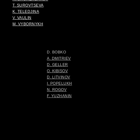
T. SUROVTSEVA
K. TELEDJINA
V. VAULIN
M. VYBORNYKH
D. BOBKO
A. DMITRIEV
D. GELLER
O. KIBISOV
D. LITVINOV
I. POPELUKH
N. ROGOV
F. YUZHANIN